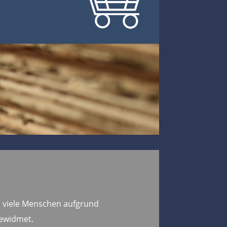
h viele Menschen aufgrund
gewidmet.