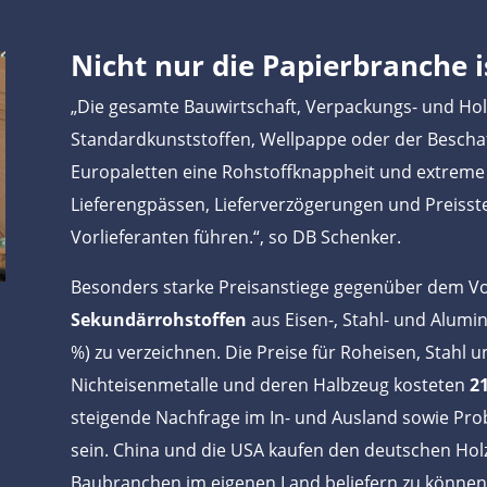
Nicht nur die Papierbranche i
„Die gesamte Bauwirtschaft, Verpackungs- und Hol
Standardkunststoffen, Wellpappe oder der Besch
Europaletten eine Rohstoffknappheit und extreme
Lieferengpässen, Lieferverzögerungen und Preisst
Vorlieferanten führen.“, so DB Schenker.
Besonders starke Preisanstiege gegenüber dem Vo
Sekundärrohstoffen
aus Eisen-, Stahl- und Alumin
%) zu verzeichnen. Die Preise für Roheisen, Stahl
Nichteisenmetalle und deren Halbzeug kosteten
2
steigende Nachfrage im In- und Ausland sowie Pro
sein. China und die USA kaufen den deutschen Ho
Baubranchen im eigenen Land beliefern zu können