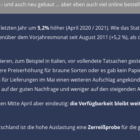
 – und auch neu gebaut … aber eben auch viel online bestell
 letzten Jahr um
5,2%
höher (April 2020 / 2021). Wie das Sta
genüber dem Vorjahresmonat seit August 2011 (+5,2 %), als 
ren, zum Beispiel in Italien, vor vollendete Tatsachen geste
ere Preiserhöhung für braune Sorten oder es gab kein Papi
n für Lieferungen im Mai einen weiteren Aufschlag angekün
auf der guten Nachfrage und weniger auf den steigenden Alt
n Mitte April aber eindeutig:
die Verfügbarkeit bleibt we
n.
chland ist die hohe Auslastung eine
Zerreißprobe
für die 