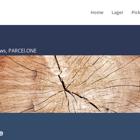
Home
Lager
Pic
ws
,
PARCEl.ONE