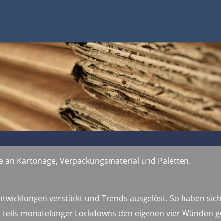
 an Kartonage, Verpackungsmaterial und Paletten.
wicklungen verstärkt und Trends ausgelöst. So haben sic
d teils monatelanger Lockdowns den eigenen vier Wänden 