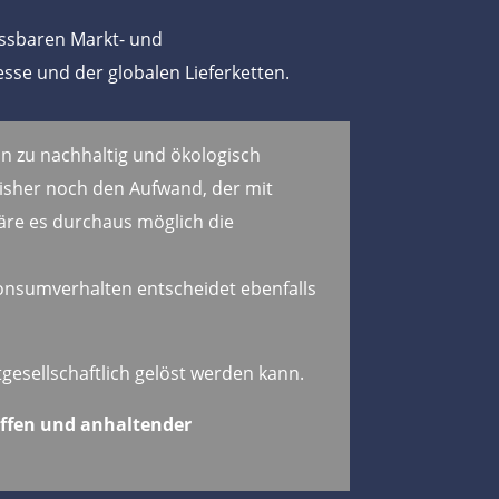
ussbaren Markt- und
sse und der globalen Lieferketten.
in zu nachhaltig und ökologisch
bisher noch den Aufwand, der mit
re es durchaus möglich die
onsumverhalten entscheidet ebenfalls
gesellschaftlich gelöst werden kann.
offen und anhaltender