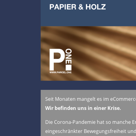
Seit Monaten mangelt es im eCommerce
Wir befinden uns in einer Krise.
Die Corona-Pandemie hat so manche Ent
eingeschränkter Bewegungsfreiheit un