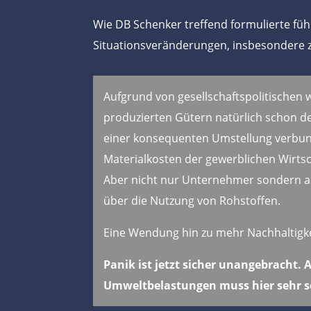
Wie DB Schenker treffend formulierte fü
Situationsveränderungen, insbesondere zu
Aufgrund von gesellschaftspolitischen 
produzierten Gütern natürlich schon d
einer konsequenten Umstellung verbu
Materialkosten der gewerblichen Wirtsc
Aber nicht nur Unternehmer sondern au
über die Nutzung von Rohstoffen.
Eine Wendung hin zu mehr Nachhaltigkei
Panik ist jetzt sicher unangebracht.
Umweltbelastungen muss hier sehr s