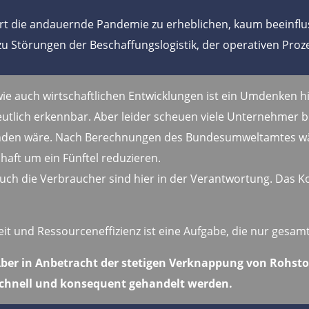
hrt die andauernde Pandemie zu erheblichen, kaum beeinfl
 Störungen der Beschaffungslogistik, der operativen Proze
wie auch wirtschaftlichen Entwicklungen ist ein Umdenken h
eutlich erkennbar. Aber leider scheuen viele Unternehmer 
nden wäre. Nach Berechnungen des Bundesumweltamtes wä
haft um ein Fünftel reduzieren.
ch die Verbraucher sind hier in der Verantwortung. Das K
t und Ressourceneffizienz ist eine Aufgabe, die nur gesamt
 Aber in Anbetracht der stetigen Verknappung von Rohst
chnell und konsequent gehandelt werden.